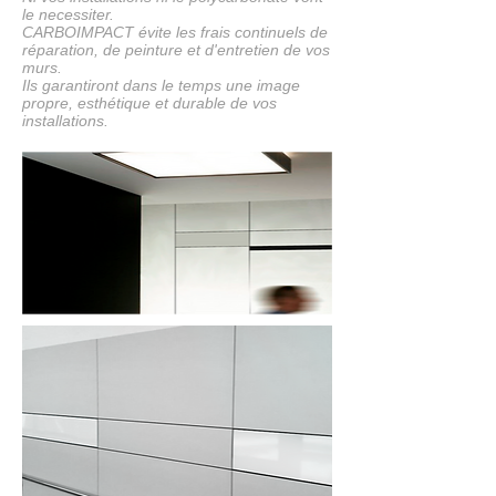
le necessiter.
CARBOIMPACT évite les frais continuels de
réparation, de peinture et d'entretien de vos
murs.
Ils garantiront dans le temps une image
propre, esthétique et durable de vos
installations.