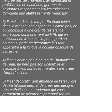
ne crée pas de chambre d'air favorisant la
prolifération de bactéries, germes et
salissures respectant ainsi les exigences
d'hygiène des établissements médicaux.
3) Il résiste dans le temps. En étant teinté
dans la masse, son aspect ne s'altère pas, ce
qui contribue à une grande résistance
esthétique, contrairement au HPL qui en
subissant de fréquents impacts perd sa
couche supérieure décorative laissant
apparaître à la longue la couleur obscure de
sa résine.
4) Il ne s'abîme pas à cause de l'humidité et
de l'eau, ne perd pas son uniformité et
s'adapte à vos surfaces murales sans créer
d'imperfections.
5) Il est décoratif. Son absence de listeau lors
de l'installation permet de créer des designs
très esthétiques et modernes qui vous
permettent de décorer et personaliser vos
revêtements selon votre créativité.
6) Possibilité de joints en différentes couleurs
et finitions. Le système d'installation