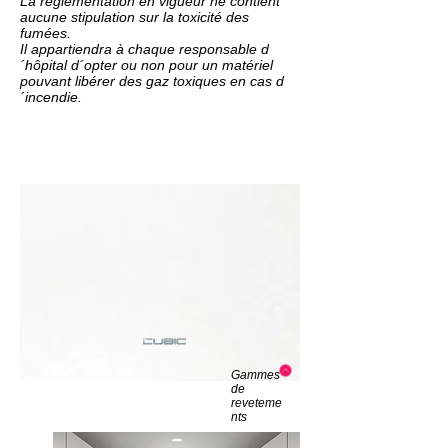
La réglementation en vigueur ne contient
aucune stipulation sur la toxicité des
fumées.
Il appartiendra à chaque responsable d
´hôpital d´opter ou non pour un matériel
pouvant libérer des gaz toxiques en cas d
´incendie
.
Gammes
de
reveteme
nts