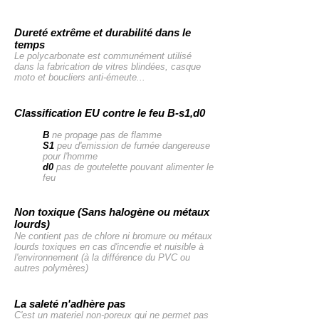
Dureté extrême et durabilité dans le
temps
Le polycarbonate est communément utilisé
dans la fabrication de vitres blindées, casque
moto et boucliers anti-émeute.
..
Classification EU contre le feu B-s1,d0
B
ne propage pas de flamme
S1
peu d'emission de fumée dangereuse
pour l'homme
d0
pas de goutelette pouvant alimenter le
feu
Non toxique (Sans halogène ou métaux
lourds)
Ne contient pas de chlore ni bromure ou métaux
lourds toxiques en cas d'incendie et nuisible à
l'environnement (à la différence du PVC ou
autres polymères)
La saleté n'adhère pas
C'est un materiel non-poreux qui ne permet pas