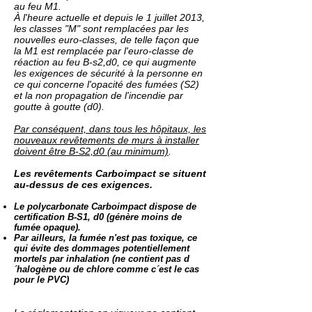
au feu M1.
À l'heure actuelle et depuis le 1 juillet 2013,
les classes "M" sont remplacées par les
nouvelles euro-classes, de telle façon que
la M1 est remplacée par l'euro-classe de
réaction au feu B-s2,d0, ce qui augmente
les exigences de sécurité à la personne
en
ce qui concerne l'opacité des fumées (S2)
et la non propagation de l'incendie par
goutte à goutte (d0).
Par conséquent, dans tous les hôpitaux, les
nouveaux revêtements de murs à installer
doivent être B-S2,d0 (au minimum)
.
Les revêtements Carboimpact se situent
au-dessus de ces exigences.
Le polycarbonate Carboimpact dispose de
certification B-S1, d0 (génère moins de
fumée opaque).
Par ailleurs, la fumée n'est pas toxique, ce
qui évite des dommages potentiellement
mortels par inhalation (ne contient pas d
´halogène ou de chlore comme c´est le cas
pour le PVC)